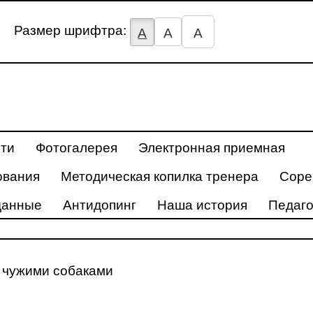
Размер шрифтра:
А
А
А
ти
Фотогалерея
Электронная приемная
ования
Методическая копилка тренера
Соре
данные
Антидопинг
Наша история
Педаго
с чужими собаками