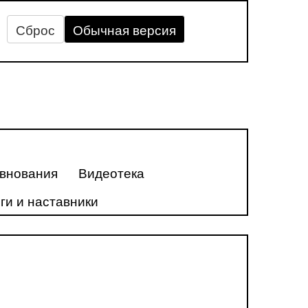
Сброс
Обычная версия
внования
Видеотека
ги и наставники