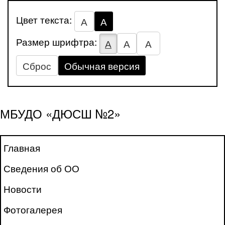
Цвет текста:
А
А
Размер шрифтра:
А
А
А
Сброс
Обычная версия
МБУДО «ДЮСШ №2»
Главная
Сведения об ОО
Новости
Фотогалерея