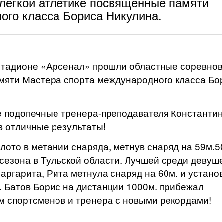
лёгкой атлетике посвящённые памяти
ого класса Бориса Никулина.
тадионе «Арсенал» прошли областные соревно
амяти Мастера спорта международного класса Бо
 подопечные тренера-преподавателя Константи
в отличные результаты!
то в метании снаряда, метнув снаряд на 59м.50
сезона в Тульской области. Лучшей среди девуше
аргарита, Рита метнула снаряд на 60м. и устано
 Батов Борис на дистанции 1000м. прибежал
ем спортсменов и тренера с новыми рекордами!