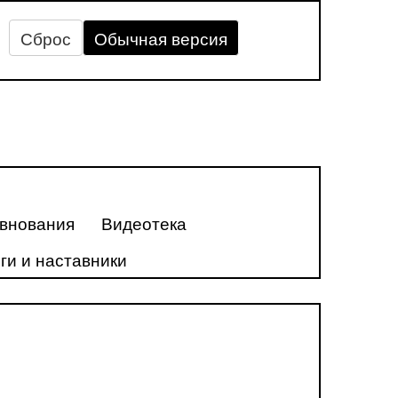
Сброс
Обычная версия
внования
Видеотека
ги и наставники