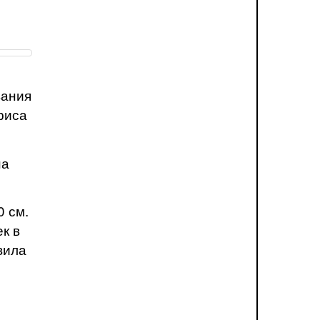
вания
риса
на
 см.
к в
вила