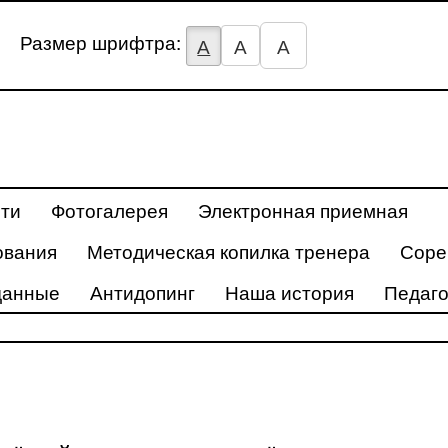
Размер шрифтра:
А
А
А
ти
Фотогалерея
Электронная приемная
ования
Методическая копилка тренера
Соре
данные
Антидопинг
Наша история
Педаго