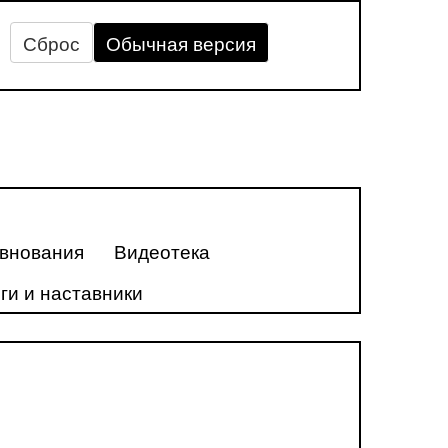
Сброс
Обычная версия
внования
Видеотека
ги и наставники