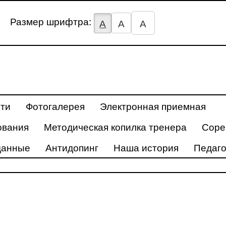
Размер шрифтра:
А
А
А
ти
Фотогалерея
Электронная приемная
ования
Методическая копилка тренера
Соре
данные
Антидопинг
Наша история
Педаго