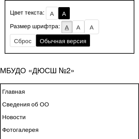
Цвет текста:
А
А
Размер шрифтра:
А
А
А
Сброс
Обычная версия
МБУДО «ДЮСШ №2»
Главная
Сведения об ОО
Новости
Фотогалерея